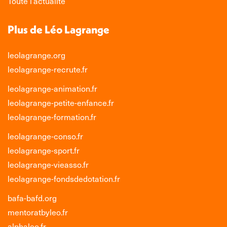
Toute l’actualité
Plus de Léo Lagrange
leolagrange.org
leolagrange-recrute.fr
leolagrange-animation.fr
leolagrange-petite-enfance.fr
leolagrange-formation.fr
leolagrange-conso.fr
leolagrange-sport.fr
leolagrange-vieasso.fr
leolagrange-fondsdedotation.fr
bafa-bafd.org
mentoratbyleo.fr
alphaleo.fr