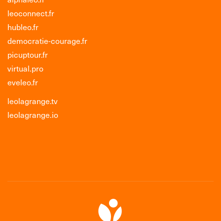
leoconnect.fr
hubleo.fr
democratie-courage.fr
picuptour.fr
virtual.pro
eveleo.fr
leolagrange.tv
leolagrange.io