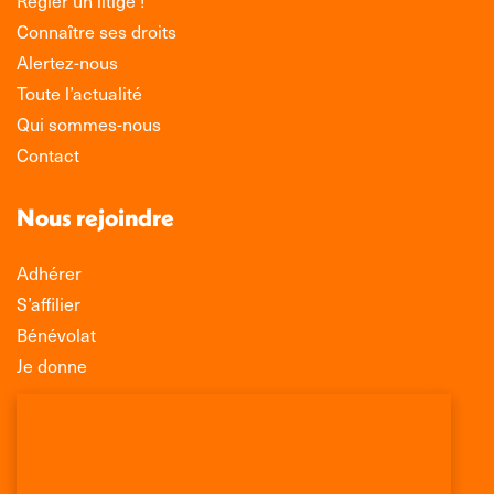
Régler un litige !
Connaître ses droits
Alertez-nous
Toute l’actualité
Qui sommes-nous
Contact
Nous rejoindre
Adhérer
S’affilier
Bénévolat
Je donne
Association Léo Lagrange de Défense des
Consommateurs
150 rue des Poissonniers