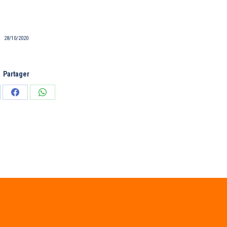
28/10/2020
Partager
tager
Partager
Partager
sur
sur
edIn
Facebook
WhatsApp