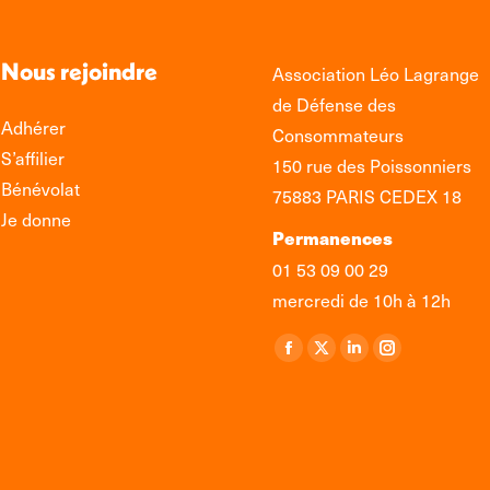
Nous rejoindre
Association Léo Lagrange
de Défense des
Adhérer
Consommateurs
S’affilier
150 rue des Poissonniers
Bénévolat
75883 PARIS CEDEX 18
Je donne
Permanences
01 53 09 00 29
mercredi de 10h à 12h
Retrouvez-nous sur :
La
La
La
La
page
page
page
page
Facebook
X
LinkedIn
Instagram
s'ouvre
s'ouvre
s'ouvre
s'ouvre
dans
dans
dans
dans