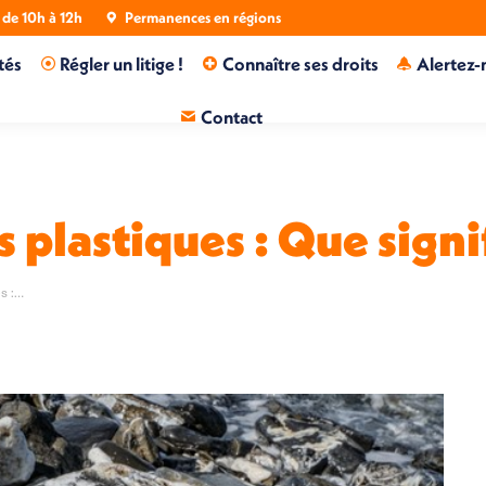
de 10h à 12h
Permanences en régions
tés
Régler un litige !
Connaître ses droits
Alertez-
Contact
 plastiques : Que signi
es :…