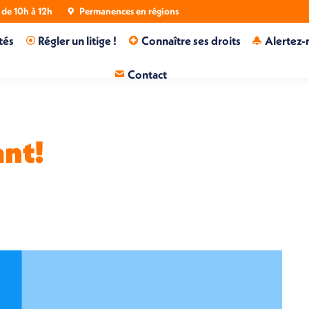
de 10h à 12h
Permanences en régions
tés
Régler un litige !
Connaître ses droits
Alertez-
Contact
ant!