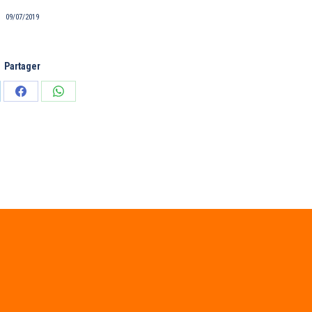
09/07/2019
Partager
tager
Partager
Partager
sur
sur
edIn
Facebook
WhatsApp