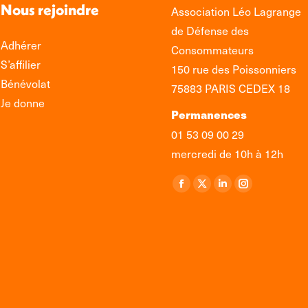
Nous rejoindre
Association Léo Lagrange
de Défense des
Adhérer
Consommateurs
S’affilier
150 rue des Poissonniers
Bénévolat
75883 PARIS CEDEX 18
Je donne
Permanences
01 53 09 00 29
mercredi de 10h à 12h
Retrouvez-nous sur :
La
La
La
La
page
page
page
page
Facebook
X
LinkedIn
Instagram
s'ouvre
s'ouvre
s'ouvre
s'ouvre
dans
dans
dans
dans
une
une
une
une
nouvelle
nouvelle
nouvelle
nouvelle