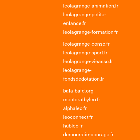
leolagrange-animation.fr
leolagrange-petite-
enfance.fr
leolagrange-formation.fr
leolagrange-conso.fr
leolagrange-sport.fr
leolagrange-vieasso.fr
leolagrange-
fondsdedotation.fr
bafa-bafd.org
mentoratbyleo.fr
alphaleo.fr
leoconnect.fr
hubleo.fr
democratie-courage.fr