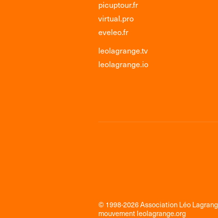
picuptour.fr
virtual.pro
eveleo.fr
leolagrange.tv
leolagrange.io
© 1998-2026 Association Léo Lagran
mouvement
leolagrange.org