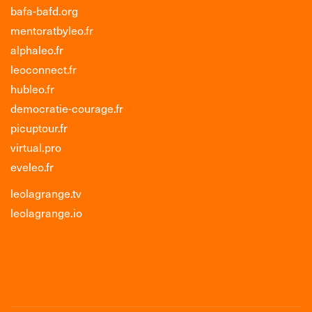
bafa-bafd.org
mentoratbyleo.fr
alphaleo.fr
leoconnect.fr
hubleo.fr
democratie-courage.fr
picuptour.fr
virtual.pro
eveleo.fr
leolagrange.tv
leolagrange.io