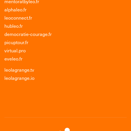
mentoratbyleo.fr
alphaleo.fr
leoconnect.fr
hubleo.fr
democratie-courage.fr
picuptour.fr
virtual.pro
eveleo.fr
leolagrange.tv
leolagrange.io