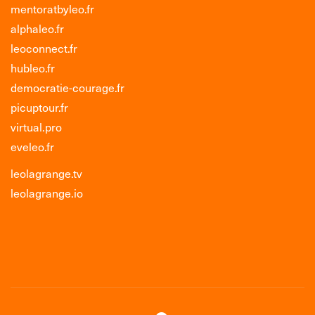
mentoratbyleo.fr
alphaleo.fr
leoconnect.fr
hubleo.fr
democratie-courage.fr
picuptour.fr
virtual.pro
eveleo.fr
leolagrange.tv
leolagrange.io