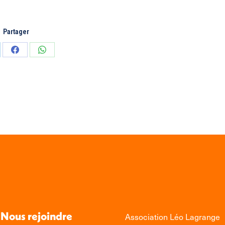
Partager
tager
Partager
Partager
sur
sur
edIn
Facebook
WhatsApp
Nous rejoindre
Association Léo Lagrange