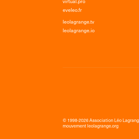
virtual.pro
eveleo.fr
leolagrange.tv
leolagrange.io
© 1998-2026 Association Léo Lagran
mouvement
leolagrange.org