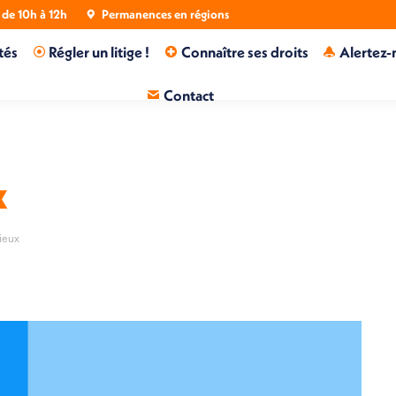
de 10h à 12h
Permanences en régions
tés
Régler un litige !
Connaître ses droits
Alertez-
Contact
x
cieux