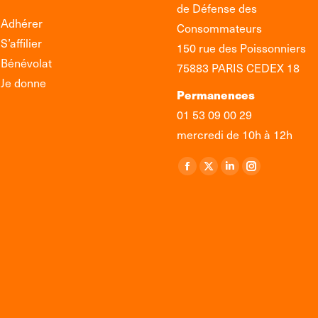
de Défense des
Adhérer
Consommateurs
S’affilier
150 rue des Poissonniers
Bénévolat
75883 PARIS CEDEX 18
Je donne
Permanences
01 53 09 00 29
mercredi de 10h à 12h
Retrouvez-nous sur :
La
La
La
La
page
page
page
page
Facebook
X
LinkedIn
Instagram
s'ouvre
s'ouvre
s'ouvre
s'ouvre
dans
dans
dans
dans
une
une
une
une
nouvelle
nouvelle
nouvelle
nouvelle
fenêtre
fenêtre
fenêtre
fenêtre