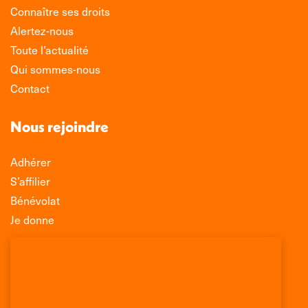
Connaître ses droits
Alertez-nous
Toute l’actualité
Qui sommes-nous
Contact
Nous rejoindre
Adhérer
S’affilier
Bénévolat
Je donne
Association Léo Lagrange de Défense des
Consommateurs
150 rue des Poissonniers