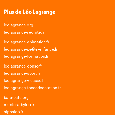
Plus de Léo Lagrange
leolagrange.org
leolagrange-recrute.fr
leolagrange-animation.fr
leolagrange-petite-enfance.fr
leolagrange-formation.fr
leolagrange-conso.fr
leolagrange-sport.fr
leolagrange-vieasso.fr
leolagrange-fondsdedotation.fr
bafa-bafd.org
mentoratbyleo.fr
alphaleo.fr