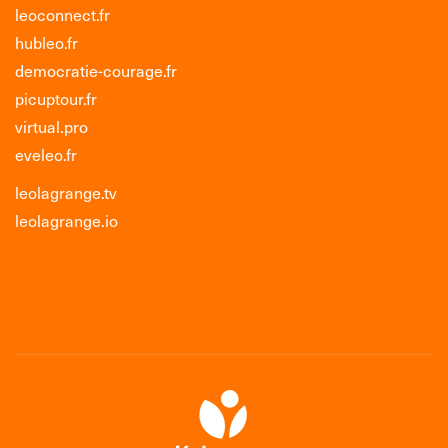
leoconnect.fr
hubleo.fr
democratie-courage.fr
picuptour.fr
virtual.pro
eveleo.fr
leolagrange.tv
leolagrange.io