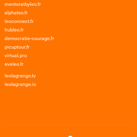
mentoratbyleo.fr
alphaleo.fr
leoconnect.fr
hubleo.fr
democratie-courage.fr
picuptour.fr
virtual.pro
eveleo.fr
leolagrange.tv
leolagrange.io