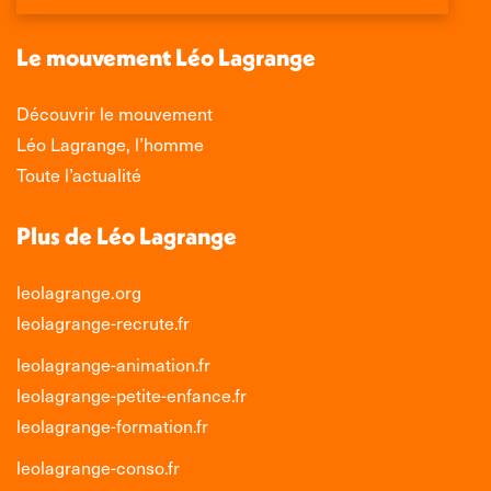
une
une
une
une
nouvelle
nouvelle
nouvelle
nouvelle
Le mouvement Léo Lagrange
fenêtre
fenêtre
fenêtre
fenêtre
Découvrir le mouvement
Léo Lagrange, l’homme
Toute l’actualité
Plus de Léo Lagrange
leolagrange.org
leolagrange-recrute.fr
leolagrange-animation.fr
leolagrange-petite-enfance.fr
leolagrange-formation.fr
leolagrange-conso.fr