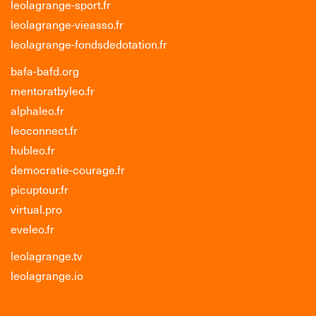
leolagrange-sport.fr
leolagrange-vieasso.fr
leolagrange-fondsdedotation.fr
bafa-bafd.org
mentoratbyleo.fr
alphaleo.fr
leoconnect.fr
hubleo.fr
democratie-courage.fr
picuptour.fr
virtual.pro
eveleo.fr
leolagrange.tv
leolagrange.io