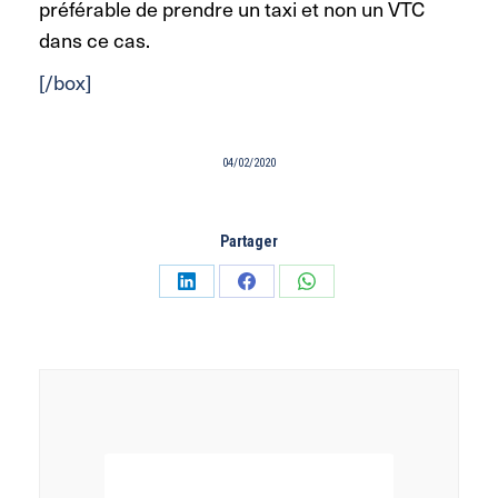
préférable de prendre un taxi et non un VTC
dans ce cas.
[/box]
04/02/2020
Partager
Partager
Partager
Partager
sur
sur
sur
LinkedIn
Facebook
WhatsApp