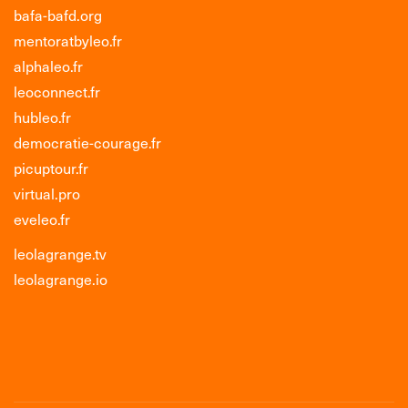
bafa-bafd.org
mentoratbyleo.fr
alphaleo.fr
leoconnect.fr
hubleo.fr
democratie-courage.fr
picuptour.fr
virtual.pro
eveleo.fr
leolagrange.tv
leolagrange.io