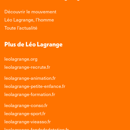
fenêtre
fenêtre
fenêtre
fenêtre
Découvrir le mouvement
Léo Lagrange, l’homme
Toute l’actualité
Plus de Léo Lagrange
leolagrange.org
leolagrange-recrute.fr
leolagrange-animation.fr
leolagrange-petite-enfance.fr
leolagrange-formation.fr
leolagrange-conso.fr
leolagrange-sport.fr
leolagrange-vieasso.fr
leolagrange-fondsdedotation.fr