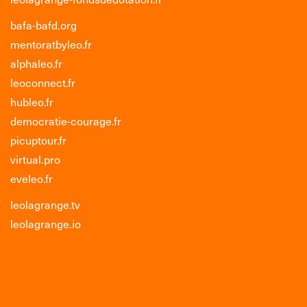
bafa-bafd.org
mentoratbyleo.fr
alphaleo.fr
leoconnect.fr
hubleo.fr
democratie-courage.fr
picuptour.fr
virtual.pro
eveleo.fr
leolagrange.tv
leolagrange.io