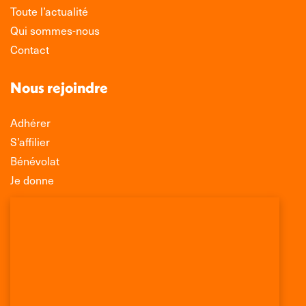
Toute l’actualité
Qui sommes-nous
Contact
Nous rejoindre
Adhérer
S’affilier
Bénévolat
Je donne
Association Léo Lagrange de Défense des
Consommateurs
150 rue des Poissonniers
75883 PARIS CEDEX 18
Permanences