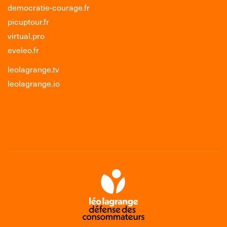
democratie-courage.fr
picuptour.fr
virtual.pro
eveleo.fr
leolagrange.tv
leolagrange.io