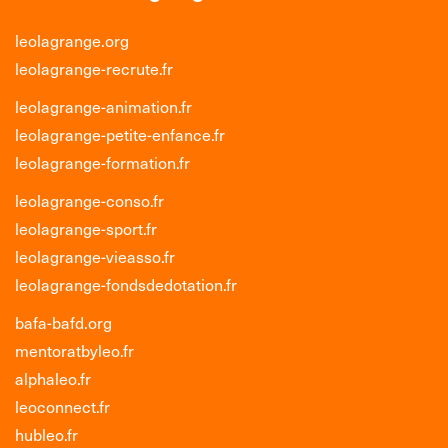
leolagrange.org
leolagrange-recrute.fr
leolagrange-animation.fr
leolagrange-petite-enfance.fr
leolagrange-formation.fr
leolagrange-conso.fr
leolagrange-sport.fr
leolagrange-vieasso.fr
leolagrange-fondsdedotation.fr
bafa-bafd.org
mentoratbyleo.fr
alphaleo.fr
leoconnect.fr
hubleo.fr