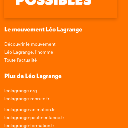
s'ouvre
s'ouvre
s'ouvre
s'ouvre
dans
dans
dans
dans
une
une
une
une
nouvelle
nouvelle
nouvelle
nouvelle
Le mouvement Léo Lagrange
fenêtre
fenêtre
fenêtre
fenêtre
Découvrir le mouvement
Léo Lagrange, l’homme
Toute l’actualité
Plus de Léo Lagrange
leolagrange.org
leolagrange-recrute.fr
leolagrange-animation.fr
leolagrange-petite-enfance.fr
leolagrange-formation.fr