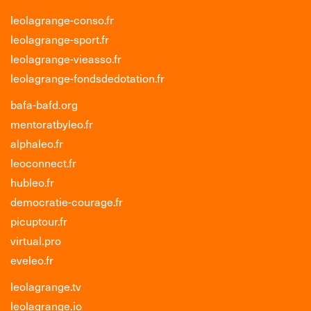
leolagrange-conso.fr
leolagrange-sport.fr
leolagrange-vieasso.fr
leolagrange-fondsdedotation.fr
bafa-bafd.org
mentoratbyleo.fr
alphaleo.fr
leoconnect.fr
hubleo.fr
democratie-courage.fr
picuptour.fr
virtual.pro
eveleo.fr
leolagrange.tv
leolagrange.io