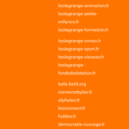
leolagrange-animation.fr
leolagrange-petite-
enfance.fr
leolagrange-formation.fr
leolagrange-conso.fr
leolagrange-sport.fr
leolagrange-vieasso.fr
leolagrange-
fondsdedotation.fr
bafa-bafd.org
mentoratbyleo.fr
alphaleo.fr
leoconnect.fr
hubleo.fr
democratie-courage.fr