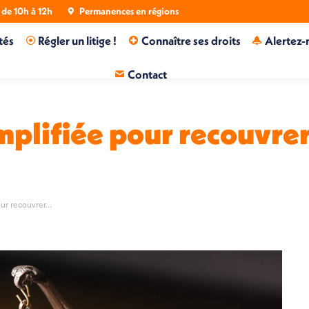
de 10h à 12h
Permanences en régions
tés
Régler un litige !
Connaître ses droits
Alertez-
Contact
plifiée pour recouvrer
our recouvrer…