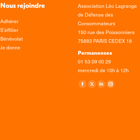
Nous rejoindre
Association Léo Lagrange
de Défense des
Adhérer
Consommateurs
S’affilier
150 rue des Poissonniers
Bénévolat
75883 PARIS CEDEX 18
Je donne
Permanences
01 53 09 00 29
mercredi de 10h à 12h
Retrouvez-nous sur :
La
La
La
La
page
page
page
page
Facebook
X
LinkedIn
Instagram
s'ouvre
s'ouvre
s'ouvre
s'ouvre
dans
dans
dans
dans
une
une
une
une
nouvelle
nouvelle
nouvelle
nouvelle