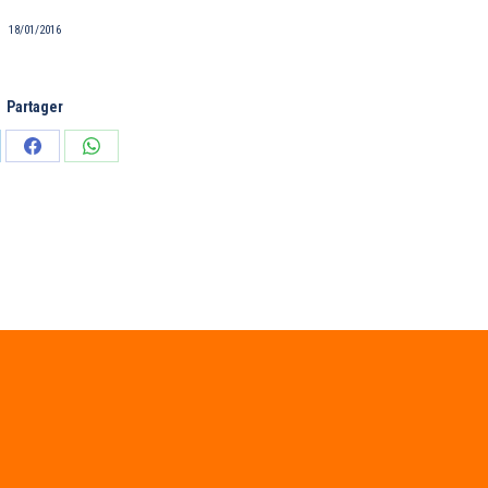
18/01/2016
Partager
tager
Partager
Partager
sur
sur
edIn
Facebook
WhatsApp