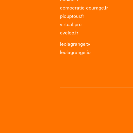
democratie-courage.fr
picuptour.fr
virtual.pro
eveleo.fr
leolagrange.tv
leolagrange.io