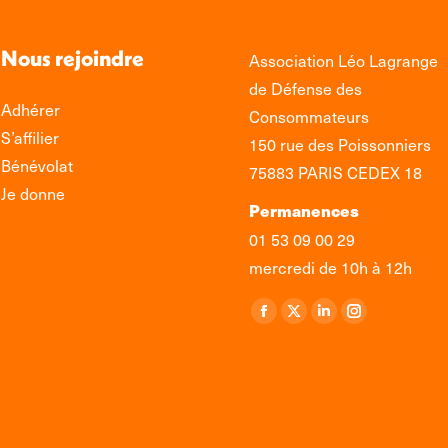
Nous rejoindre
Association Léo Lagrange
de Défense des
Adhérer
Consommateurs
S’affilier
150 rue des Poissonniers
Bénévolat
75883 PARIS CEDEX 18
Je donne
Permanences
01 53 09 00 29
mercredi de 10h à 12h
Retrouvez-nous sur :
La
La
La
La
page
page
page
page
Facebook
X
LinkedIn
Instagram
s'ouvre
s'ouvre
s'ouvre
s'ouvre
dans
dans
dans
dans