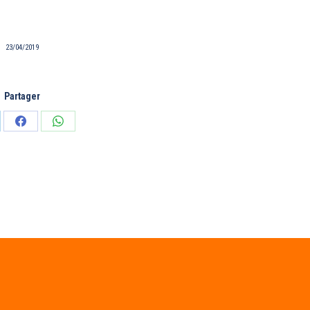
23/04/2019
Partager
tager
Partager
Partager
sur
sur
edIn
Facebook
WhatsApp