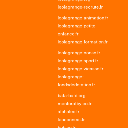
leolagrange-recrute.fr
leolagrange-animation.fr
leolagrange-petite-
enfance.fr
leolagrange-formation.fr
leolagrange-conso.fr
leolagrange-sport.fr
leolagrange-vieasso.fr
leolagrange-
fondsdedotation.fr
bafa-bafd.org
mentoratbyleo.fr
alphaleo.fr
leoconnect.fr
hubleo.fr