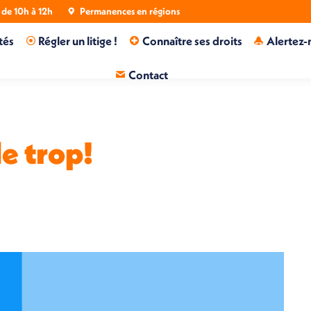
de 10h à 12h
Permanences en régions
tés
Régler un litige !
Connaître ses droits
Alertez-
Contact
e trop!