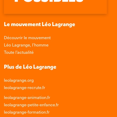
s'ouvre
s'ouvre
s'ouvre
s'ouvre
dans
dans
dans
dans
une
une
une
une
nouvelle
nouvelle
nouvelle
nouvelle
Le mouvement Léo Lagrange
fenêtre
fenêtre
fenêtre
fenêtre
Découvrir le mouvement
Léo Lagrange, l’homme
Toute l’actualité
Plus de Léo Lagrange
leolagrange.org
leolagrange-recrute.fr
leolagrange-animation.fr
leolagrange-petite-enfance.fr
leolagrange-formation.fr