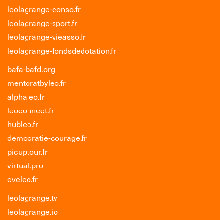
leolagrange-conso.fr
leolagrange-sport.fr
leolagrange-vieasso.fr
leolagrange-fondsdedotation.fr
bafa-bafd.org
mentoratbyleo.fr
alphaleo.fr
leoconnect.fr
hubleo.fr
democratie-courage.fr
picuptour.fr
virtual.pro
eveleo.fr
leolagrange.tv
leolagrange.io