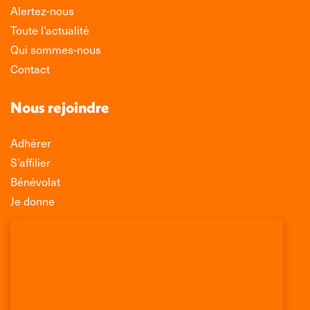
Alertez-nous
Toute l’actualité
Qui sommes-nous
Contact
Nous rejoindre
Adhérer
S’affilier
Bénévolat
Je donne
Association Léo Lagrange de Défense des
Consommateurs
150 rue des Poissonniers
75883 PARIS CEDEX 18