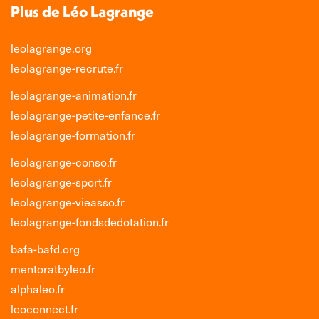
Plus de Léo Lagrange
leolagrange.org
leolagrange-recrute.fr
leolagrange-animation.fr
leolagrange-petite-enfance.fr
leolagrange-formation.fr
leolagrange-conso.fr
leolagrange-sport.fr
leolagrange-vieasso.fr
leolagrange-fondsdedotation.fr
bafa-bafd.org
mentoratbyleo.fr
alphaleo.fr
leoconnect.fr