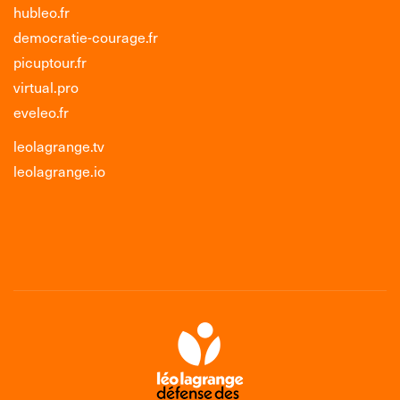
hubleo.fr
democratie-courage.fr
picuptour.fr
virtual.pro
eveleo.fr
leolagrange.tv
leolagrange.io