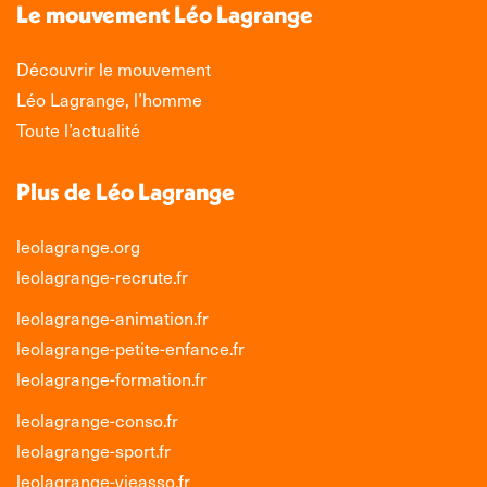
nouvelle
nouvelle
nouvelle
nouvelle
Le mouvement Léo Lagrange
fenêtre
fenêtre
fenêtre
fenêtre
Découvrir le mouvement
Léo Lagrange, l’homme
Toute l’actualité
Plus de Léo Lagrange
leolagrange.org
leolagrange-recrute.fr
leolagrange-animation.fr
leolagrange-petite-enfance.fr
leolagrange-formation.fr
leolagrange-conso.fr
leolagrange-sport.fr
leolagrange-vieasso.fr