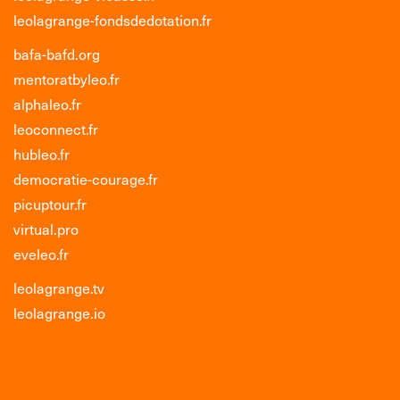
leolagrange-fondsdedotation.fr
bafa-bafd.org
mentoratbyleo.fr
alphaleo.fr
leoconnect.fr
hubleo.fr
democratie-courage.fr
picuptour.fr
virtual.pro
eveleo.fr
leolagrange.tv
leolagrange.io