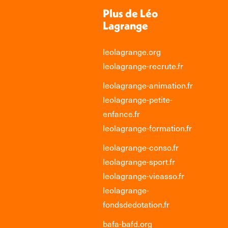
Plus de Léo
Lagrange
leolagrange.org
leolagrange-recrute.fr
leolagrange-animation.fr
leolagrange-petite-
enfance.fr
leolagrange-formation.fr
leolagrange-conso.fr
leolagrange-sport.fr
leolagrange-vieasso.fr
leolagrange-
fondsdedotation.fr
bafa-bafd.org