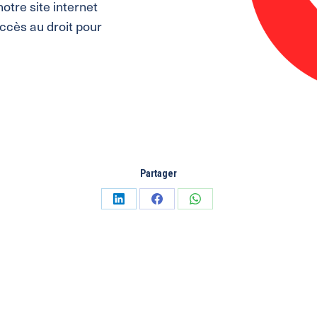
otre site internet
ccès au droit pour
Partager
Partager
Partager
Partager
sur
sur
sur
LinkedIn
Facebook
WhatsApp