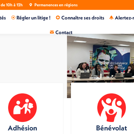
de 10h à 12h
Permanences en régions
tés
Régler un litige !
Connaître ses droits
Alertez-
Contact
Adhésion
Bénévolat