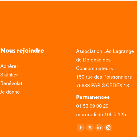
Nous rejoindre
Association Léo Lagrange
de Défense des
Adhérer
Consommateurs
S’affilier
150 rue des Poissonniers
Bénévolat
75883 PARIS CEDEX 18
Je donne
Permanences
01 53 09 00 29
mercredi de 10h à 12h
Retrouvez-nous sur :
La
La
La
La