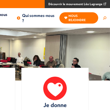
Découvrir le mouvement Léo Lagrange
nous
Qui sommes-nous
NOUS
Rec
?
REJOINDRE
:
Je donne