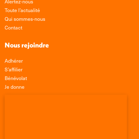
Alertez-nous
Toute l’actualité
Qui sommes-nous
Contact
Nous rejoindre
Adhérer
S’affilier
Bénévolat
Je donne
Association Léo Lagrange de Défense des
Consommateurs
150 rue des Poissonniers
75883 PARIS CEDEX 18