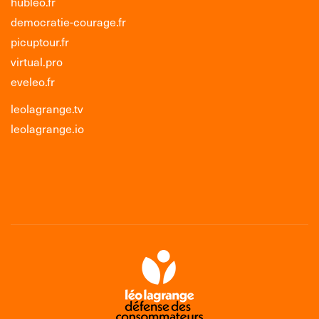
hubleo.fr
democratie-courage.fr
picuptour.fr
virtual.pro
eveleo.fr
leolagrange.tv
leolagrange.io