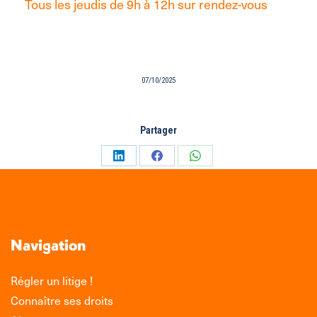
Tous les jeudis de 9h à 12h sur rendez-vous
07/10/2025
Partager
Partager
Partager
Partager
sur
sur
sur
LinkedIn
Facebook
WhatsApp
Navigation
Régler un litige !
Connaître ses droits