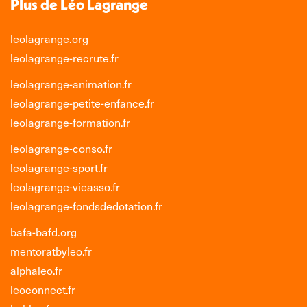
Plus de Léo Lagrange
leolagrange.org
leolagrange-recrute.fr
leolagrange-animation.fr
leolagrange-petite-enfance.fr
leolagrange-formation.fr
leolagrange-conso.fr
leolagrange-sport.fr
leolagrange-vieasso.fr
leolagrange-fondsdedotation.fr
bafa-bafd.org
mentoratbyleo.fr
alphaleo.fr
leoconnect.fr