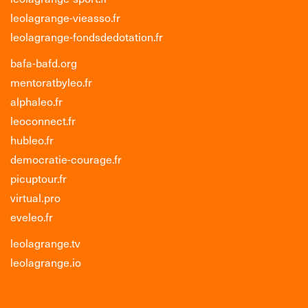
leolagrange-vieasso.fr
leolagrange-fondsdedotation.fr
bafa-bafd.org
mentoratbyleo.fr
alphaleo.fr
leoconnect.fr
hubleo.fr
democratie-courage.fr
picuptour.fr
virtual.pro
eveleo.fr
leolagrange.tv
leolagrange.io