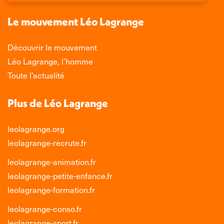
une
une
une
une
nouvelle
nouvelle
nouvelle
nouvelle
Le mouvement Léo Lagrange
fenêtre
fenêtre
fenêtre
fenêtre
Découvrir le mouvement
Léo Lagrange, l’homme
Toute l’actualité
Plus de Léo Lagrange
leolagrange.org
leolagrange-recrute.fr
leolagrange-animation.fr
leolagrange-petite-enfance.fr
leolagrange-formation.fr
leolagrange-conso.fr
leolagrange-sport.fr