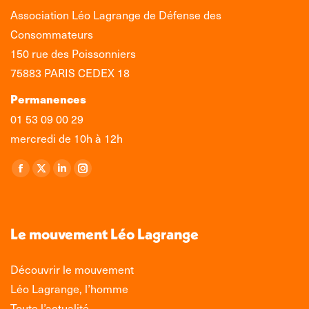
Association Léo Lagrange de Défense des
Consommateurs
150 rue des Poissonniers
75883 PARIS CEDEX 18
Permanences
01 53 09 00 29
mercredi de 10h à 12h
Retrouvez-nous sur :
La
La
La
La
page
page
page
page
Facebook
X
LinkedIn
Instagram
s'ouvre
s'ouvre
s'ouvre
s'ouvre
Le mouvement Léo Lagrange
dans
dans
dans
dans
une
une
une
une
Découvrir le mouvement
nouvelle
nouvelle
nouvelle
nouvelle
Léo Lagrange, l’homme
fenêtre
fenêtre
fenêtre
fenêtre
Toute l’actualité