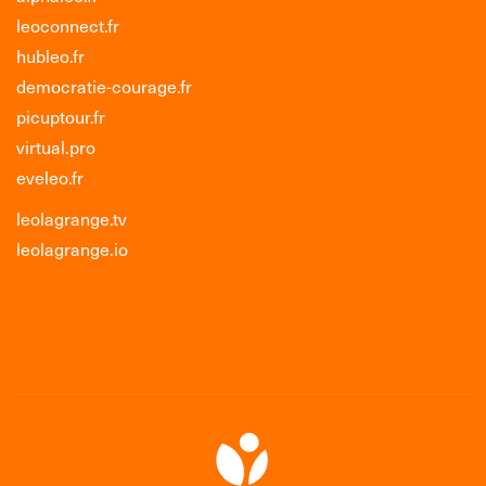
leoconnect.fr
hubleo.fr
democratie-courage.fr
picuptour.fr
virtual.pro
eveleo.fr
leolagrange.tv
leolagrange.io