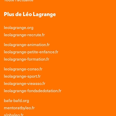
Plus de Léo Lagrange
leolagrange.org
leolagrange-recrute.fr
leolagrange-animation.fr
leolagrange-petite-enfance.fr
leolagrange-formation.fr
leolagrange-conso.fr
leolagrange-sport.fr
leolagrange-vieasso.fr
leolagrange-fondsdedotation.fr
bafa-bafd.org
mentoratbyleo.fr
alphaleo.fr