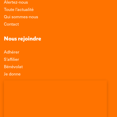
Alertez-nous
Toute l’actualité
Qui sommes-nous
Contact
Nous rejoindre
Adhérer
S’affilier
Bénévolat
Je donne
Association Léo Lagrange de Défense des
Consommateurs
150 rue des Poissonniers
75883 PARIS CEDEX 18