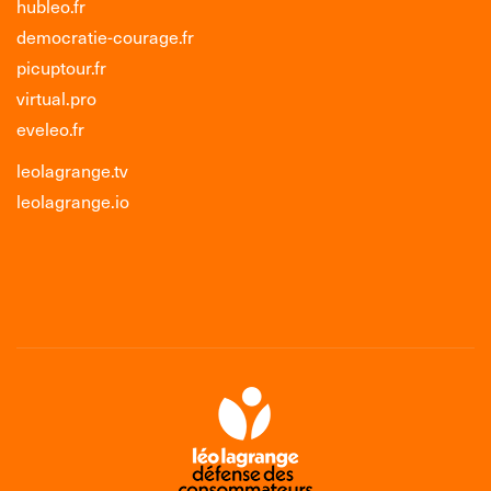
hubleo.fr
democratie-courage.fr
picuptour.fr
virtual.pro
eveleo.fr
leolagrange.tv
leolagrange.io