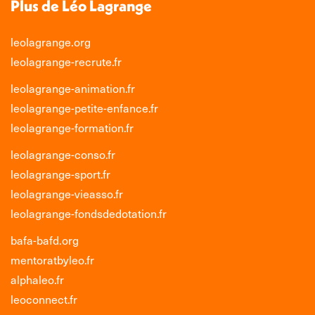
Plus de Léo Lagrange
leolagrange.org
leolagrange-recrute.fr
leolagrange-animation.fr
leolagrange-petite-enfance.fr
leolagrange-formation.fr
leolagrange-conso.fr
leolagrange-sport.fr
leolagrange-vieasso.fr
leolagrange-fondsdedotation.fr
bafa-bafd.org
mentoratbyleo.fr
alphaleo.fr
leoconnect.fr