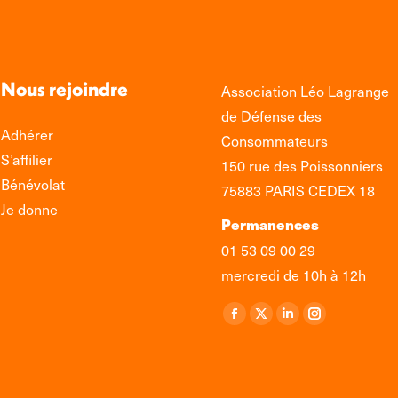
Nous rejoindre
Association Léo Lagrange
de Défense des
Adhérer
Consommateurs
S’affilier
150 rue des Poissonniers
Bénévolat
75883 PARIS CEDEX 18
Je donne
Permanences
01 53 09 00 29
mercredi de 10h à 12h
Retrouvez-nous sur :
La
La
La
La
page
page
page
page
Facebook
X
LinkedIn
Instagram
s'ouvre
s'ouvre
s'ouvre
s'ouvre