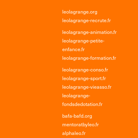
leolagrange.org
leolagrange-recrute.fr
leolagrange-animation.fr
leolagrange-petite-
enfance.fr
leolagrange-formation.fr
leolagrange-conso.fr
leolagrange-sport.fr
leolagrange-vieasso.fr
leolagrange-
fondsdedotation.fr
bafa-bafd.org
mentoratbyleo.fr
alphaleo.fr