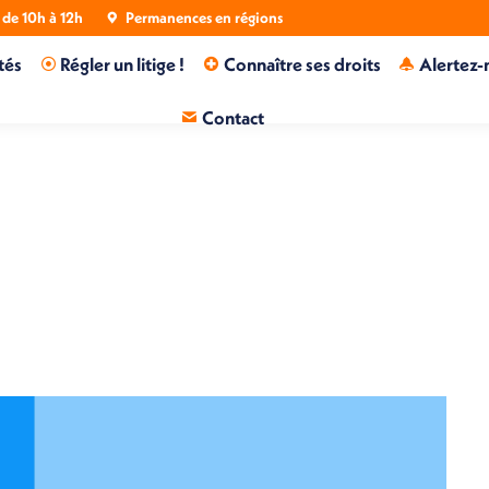
de 10h à 12h
Permanences en régions
tés
Régler un litige !
Connaître ses droits
Alertez-
Contact