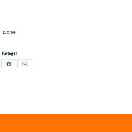
22/07/2024
Partager
tager
Partager
Partager
sur
sur
edIn
Facebook
WhatsApp