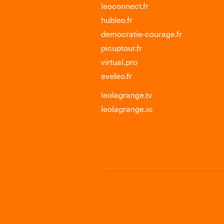
leoconnect.fr
hubleo.fr
democratie-courage.fr
picuptour.fr
virtual.pro
eveleo.fr
leolagrange.tv
leolagrange.io