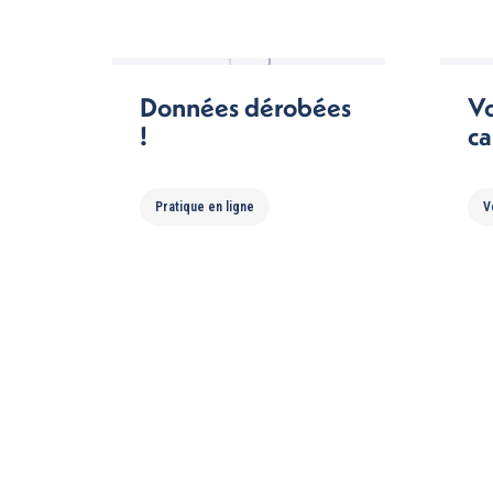
Données dérobées
V
!
ca
Pratique en ligne
V