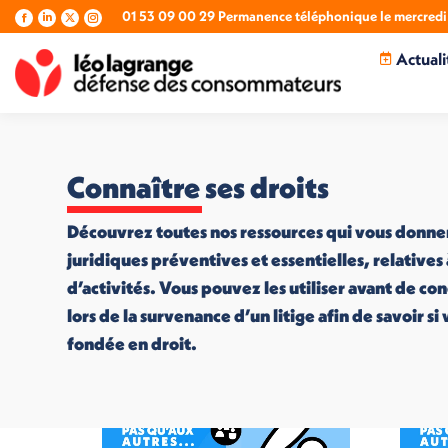
01 53 09 00 29 Permanence téléphonique le mercredi 
La
La
La
La
page
page
page
page
Actuali
Facebook
LinkedIn
X
Instagram
s'ouvre
s'ouvre
s'ouvre
s'ouvre
dans
dans
dans
dans
une
une
une
une
nouvelle
nouvelle
nouvelle
nouvelle
fenêtre
fenêtre
fenêtre
fenêtre
Connaître ses droits
Découvrez toutes nos ressources qui vous donne
juridiques préventives et essentielles, relatives
d’activités. Vous pouvez les utiliser avant de co
lors de la survenance d’un litige afin de savoir s
fondée en droit.