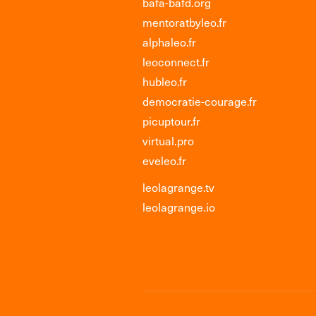
bafa-bafd.org
mentoratbyleo.fr
alphaleo.fr
leoconnect.fr
hubleo.fr
democratie-courage.fr
picuptour.fr
virtual.pro
eveleo.fr
leolagrange.tv
leolagrange.io