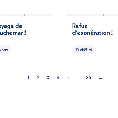
oyage de
Refus
uchemar !
d’exonération !
oyage
Crédit/Prêt
1
2
3
4
5
…
35
→