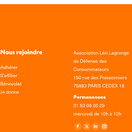
Nous rejoindre
Association Léo Lagrange
de Défense des
Adhérer
Consommateurs
S’affilier
150 rue des Poissonniers
Bénévolat
75883 PARIS CEDEX 18
Je donne
Permanences
01 53 09 00 29
mercredi de 10h à 12h
Retrouvez-nous sur :
La
La
La
La