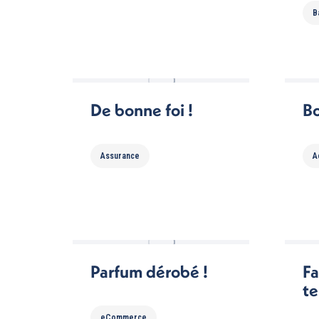
B
De bonne foi !
Bo
Assurance
A
Parfum dérobé !
Fa
te
eCommerce