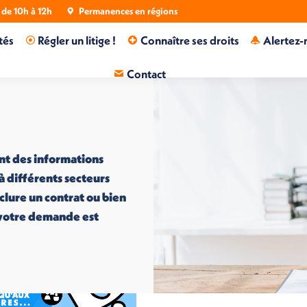
de 10h à 12h
Permanences en régions
tés
Régler un litige !
Connaître ses droits
Alertez-
Contact
nt des informations
 à différents secteurs
nclure un contrat ou bien
i votre demande est
Perruque envolée