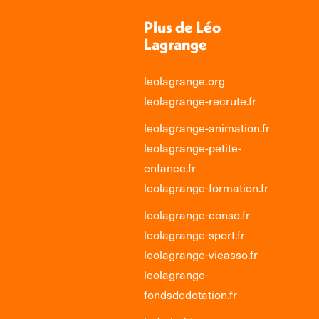
Plus de Léo
Lagrange
leolagrange.org
leolagrange-recrute.fr
leolagrange-animation.fr
leolagrange-petite-
enfance.fr
leolagrange-formation.fr
leolagrange-conso.fr
leolagrange-sport.fr
leolagrange-vieasso.fr
leolagrange-
fondsdedotation.fr