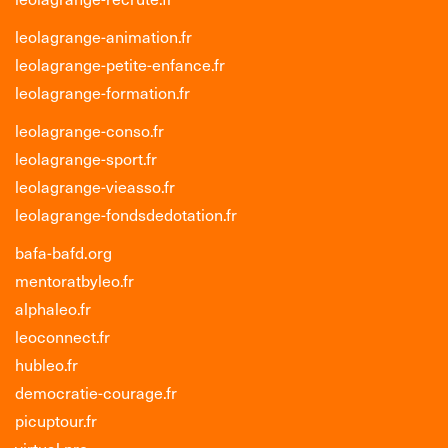
leolagrange-animation.fr
leolagrange-petite-enfance.fr
leolagrange-formation.fr
leolagrange-conso.fr
leolagrange-sport.fr
leolagrange-vieasso.fr
leolagrange-fondsdedotation.fr
bafa-bafd.org
mentoratbyleo.fr
alphaleo.fr
leoconnect.fr
hubleo.fr
democratie-courage.fr
picuptour.fr