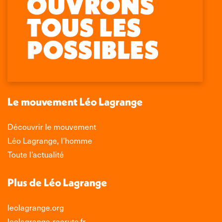
Retrouvez-nous sur :
La
La
La
La
page
page
page
page
Facebook
X
LinkedIn
Instagram
s'ouvre
s'ouvre
s'ouvre
s'ouvre
dans
dans
dans
dans
une
une
une
une
nouvelle
nouvelle
nouvelle
nouvelle
Le mouvement Léo Lagrange
fenêtre
fenêtre
fenêtre
fenêtre
Découvrir le mouvement
Léo Lagrange, l’homme
Toute l’actualité
Plus de Léo Lagrange
leolagrange.org
leolagrange-recrute.fr