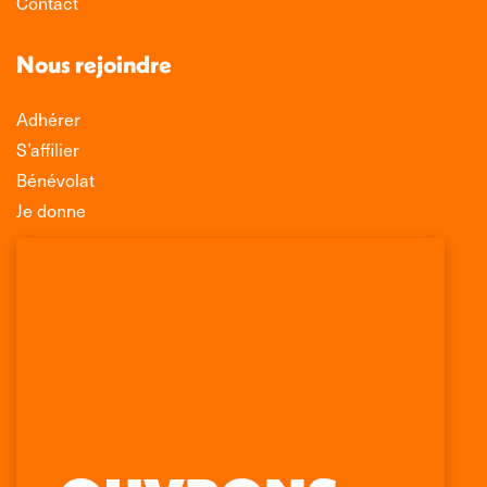
Contact
Nous rejoindre
Adhérer
S’affilier
Bénévolat
Je donne
Association Léo Lagrange de Défense des
Consommateurs
150 rue des Poissonniers
75883 PARIS CEDEX 18
Permanences
01 53 09 00 29
mercredi de 10h à 12h