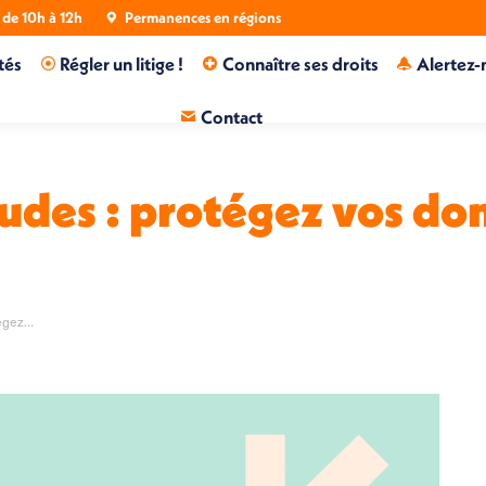
de 10h à 12h
Permanences en régions
tés
Régler un litige !
Connaître ses droits
Alertez-
Contact
udes : protégez vos do
tégez…