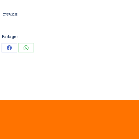
07/07/2025
Partager
tager
Partager
Partager
sur
sur
edIn
Facebook
WhatsApp