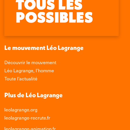
page
page
page
page
Facebook
X
LinkedIn
Instagram
s'ouvre
s'ouvre
s'ouvre
s'ouvre
dans
dans
dans
dans
une
une
une
une
nouvelle
nouvelle
nouvelle
nouvelle
Le mouvement Léo Lagrange
fenêtre
fenêtre
fenêtre
fenêtre
Découvrir le mouvement
Léo Lagrange, l’homme
Toute l’actualité
Plus de Léo Lagrange
leolagrange.org
leolagrange-recrute.fr
leolagrange-animation.fr