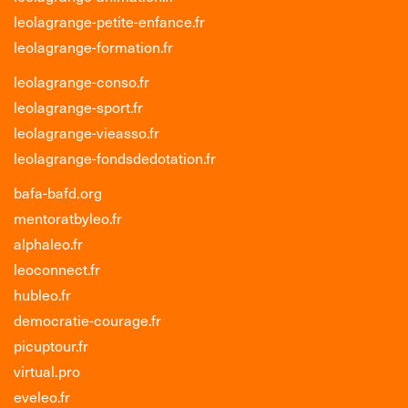
leolagrange-petite-enfance.fr
leolagrange-formation.fr
leolagrange-conso.fr
leolagrange-sport.fr
leolagrange-vieasso.fr
leolagrange-fondsdedotation.fr
bafa-bafd.org
mentoratbyleo.fr
alphaleo.fr
leoconnect.fr
hubleo.fr
democratie-courage.fr
picuptour.fr
virtual.pro
eveleo.fr