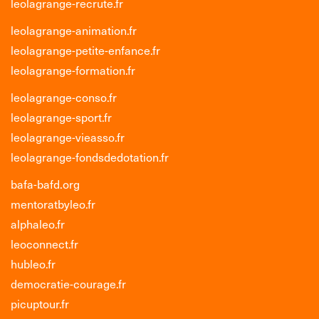
leolagrange-recrute.fr
leolagrange-animation.fr
leolagrange-petite-enfance.fr
leolagrange-formation.fr
leolagrange-conso.fr
leolagrange-sport.fr
leolagrange-vieasso.fr
leolagrange-fondsdedotation.fr
bafa-bafd.org
mentoratbyleo.fr
alphaleo.fr
leoconnect.fr
hubleo.fr
democratie-courage.fr
picuptour.fr