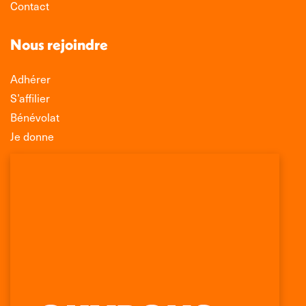
Contact
Nous rejoindre
Adhérer
S’affilier
Bénévolat
Je donne
Association Léo Lagrange de Défense des
Consommateurs
150 rue des Poissonniers
75883 PARIS CEDEX 18
Permanences
01 53 09 00 29
mercredi de 10h à 12h