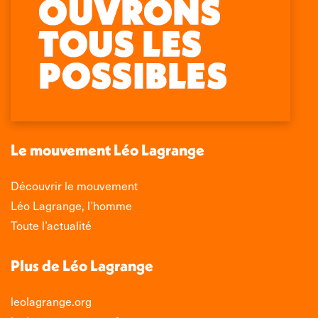
Retrouvez-nous sur :
La
La
La
La
page
page
page
page
Facebook
X
LinkedIn
Instagram
s'ouvre
s'ouvre
s'ouvre
s'ouvre
dans
dans
dans
dans
une
une
une
une
nouvelle
nouvelle
nouvelle
nouvelle
Le mouvement Léo Lagrange
fenêtre
fenêtre
fenêtre
fenêtre
Découvrir le mouvement
Léo Lagrange, l’homme
Toute l’actualité
Plus de Léo Lagrange
leolagrange.org