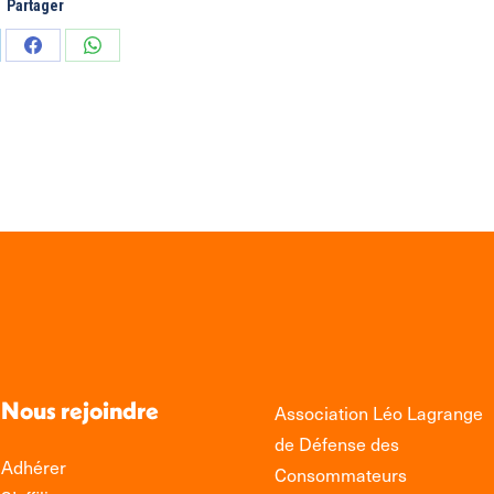
Partager
tager
Partager
Partager
sur
sur
edIn
Facebook
WhatsApp
Nous rejoindre
Association Léo Lagrange
de Défense des
Adhérer
Consommateurs