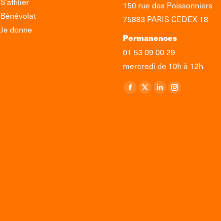
S’affilier
150 rue des Poissonniers
Bénévolat
75883 PARIS CEDEX 18
Je donne
Permanences
01 53 09 00 29
mercredi de 10h à 12h
Retrouvez-nous sur :
La
La
La
La
page
page
page
page
Facebook
X
LinkedIn
Instagram
s'ouvre
s'ouvre
s'ouvre
s'ouvre
dans
dans
dans
dans
une
une
une
une
nouvelle
nouvelle
nouvelle
nouvelle
fenêtre
fenêtre
fenêtre
fenêtre