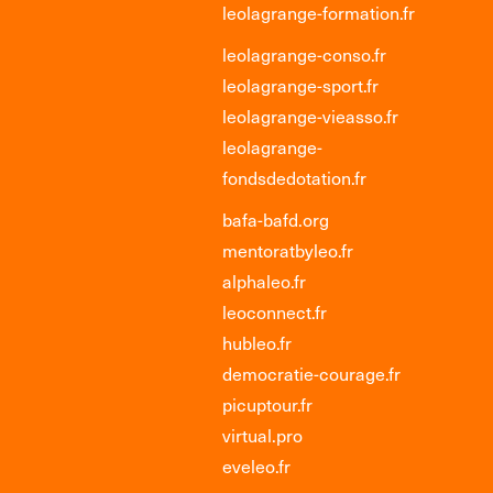
leolagrange-formation.fr
leolagrange-conso.fr
leolagrange-sport.fr
leolagrange-vieasso.fr
leolagrange-
fondsdedotation.fr
bafa-bafd.org
mentoratbyleo.fr
alphaleo.fr
leoconnect.fr
hubleo.fr
democratie-courage.fr
picuptour.fr
virtual.pro
eveleo.fr