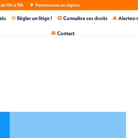
de 10h à 12h
Permanences en régions
tés
Régler un litige !
Connaître ses droits
Alertez-
Contact