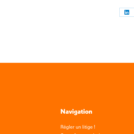
Par
sur
Link
Navigation
Régler un litige !