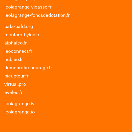
leolagrange-vieasso.fr
leolagrange-fondsdedotation.fr
bafa-bafd.org
mentoratbyleo.fr
alphaleo.fr
leoconnect.fr
hubleo.fr
democratie-courage.fr
picuptour.fr
virtual.pro
eveleo.fr
leolagrange.tv
leolagrange.io