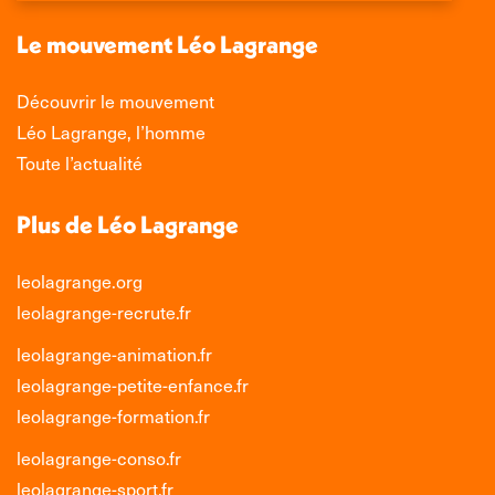
une
une
une
une
nouvelle
nouvelle
nouvelle
nouvelle
Le mouvement Léo Lagrange
fenêtre
fenêtre
fenêtre
fenêtre
Découvrir le mouvement
Léo Lagrange, l’homme
Toute l’actualité
Plus de Léo Lagrange
leolagrange.org
leolagrange-recrute.fr
leolagrange-animation.fr
leolagrange-petite-enfance.fr
leolagrange-formation.fr
leolagrange-conso.fr
leolagrange-sport.fr