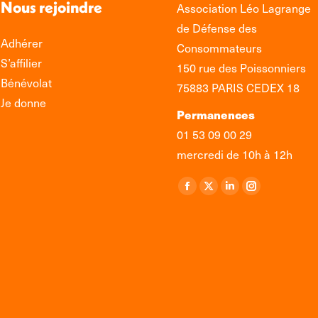
Nous rejoindre
Association Léo Lagrange
de Défense des
Adhérer
Consommateurs
S’affilier
150 rue des Poissonniers
Bénévolat
75883 PARIS CEDEX 18
Je donne
Permanences
01 53 09 00 29
mercredi de 10h à 12h
Retrouvez-nous sur :
La
La
La
La
page
page
page
page
Facebook
X
LinkedIn
Instagram
s'ouvre
s'ouvre
s'ouvre
s'ouvre
dans
dans
dans
dans
une
une
une
une
nouvelle
nouvelle
nouvelle
nouvelle