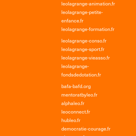
leolagrange-animation.fr
leolagrange-petite-
enfance.fr
leolagrange-formation.fr
leolagrange-conso.fr
leolagrange-sport.fr
leolagrange-vieasso.fr
leolagrange-
fondsdedotation.fr
bafa-bafd.org
mentoratbyleo.fr
alphaleo.fr
leoconnect.fr
hubleo.fr
democratie-courage.fr