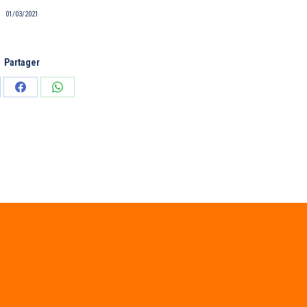
01/03/2021
Partager
tager
Partager
Partager
sur
sur
edIn
Facebook
WhatsApp