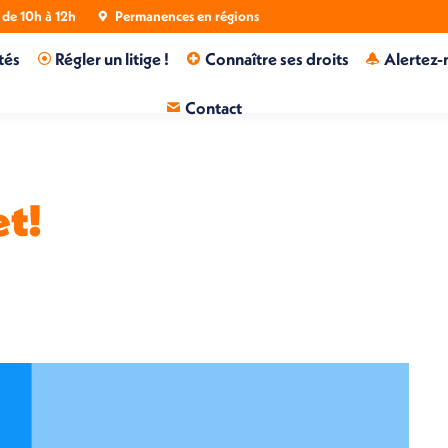
de 10h à 12h
Permanences en régions
tés
Régler un litige !
Connaître ses droits
Alertez-
Contact
et!