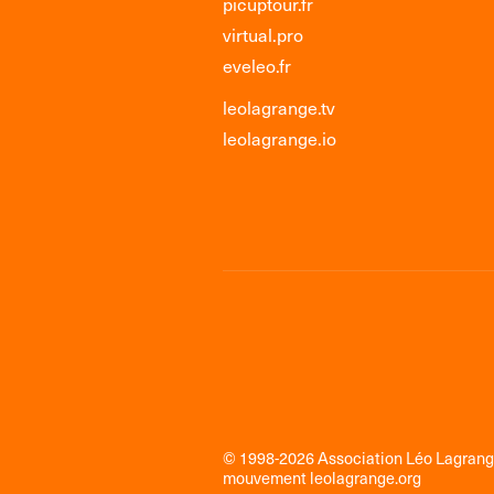
picuptour.fr
virtual.pro
eveleo.fr
leolagrange.tv
leolagrange.io
© 1998-2026 Association Léo Lagran
mouvement
leolagrange.org