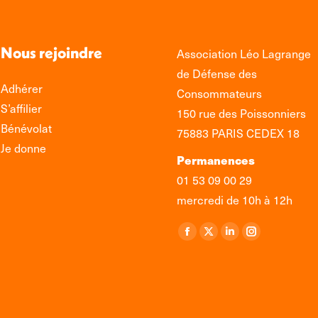
Nous rejoindre
Association Léo Lagrange
de Défense des
Adhérer
Consommateurs
S’affilier
150 rue des Poissonniers
Bénévolat
75883 PARIS CEDEX 18
Je donne
Permanences
01 53 09 00 29
mercredi de 10h à 12h
Retrouvez-nous sur :
La
La
La
La
page
page
page
page
Facebook
X
LinkedIn
Instagram
s'ouvre
s'ouvre
s'ouvre
s'ouvre
dans
dans
dans
dans