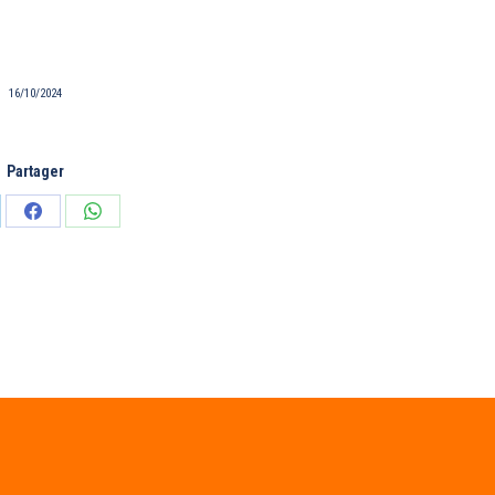
16/10/2024
Partager
tager
Partager
Partager
sur
sur
edIn
Facebook
WhatsApp