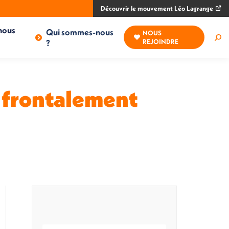
Découvrir le mouvement Léo Lagrange
nous
Qui sommes-nous
NOUS
Rec
?
REJOINDRE
:
s frontalement