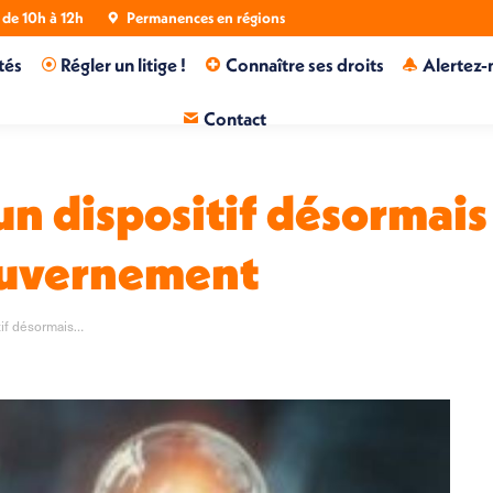
de 10h à 12h
Permanences en régions
tés
Régler un litige !
Connaître ses droits
Alertez-
Contact
un dispositif désormai
ouvernement
tif désormais…