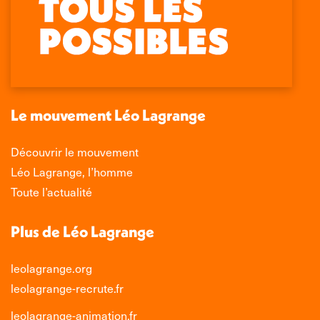
page
page
page
page
Facebook
X
LinkedIn
Instagram
s'ouvre
s'ouvre
s'ouvre
s'ouvre
dans
dans
dans
dans
une
une
une
une
nouvelle
nouvelle
nouvelle
nouvelle
Le mouvement Léo Lagrange
fenêtre
fenêtre
fenêtre
fenêtre
Découvrir le mouvement
Léo Lagrange, l’homme
Toute l’actualité
Plus de Léo Lagrange
leolagrange.org
leolagrange-recrute.fr
leolagrange-animation.fr