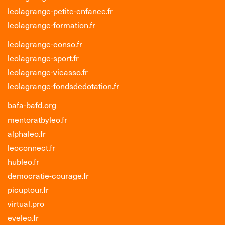
leolagrange-petite-enfance.fr
leolagrange-formation.fr
leolagrange-conso.fr
leolagrange-sport.fr
leolagrange-vieasso.fr
leolagrange-fondsdedotation.fr
bafa-bafd.org
mentoratbyleo.fr
alphaleo.fr
leoconnect.fr
hubleo.fr
democratie-courage.fr
picuptour.fr
virtual.pro
eveleo.fr