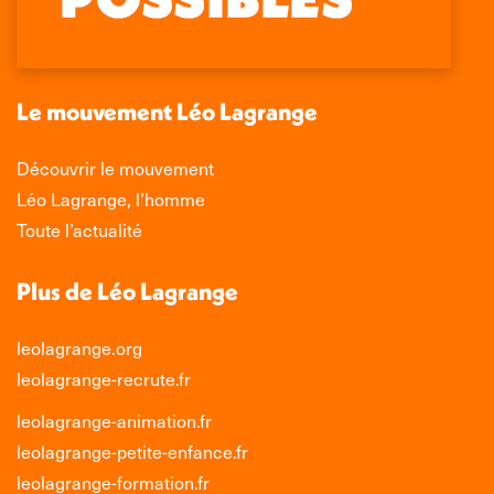
s'ouvre
s'ouvre
s'ouvre
s'ouvre
dans
dans
dans
dans
une
une
une
une
nouvelle
nouvelle
nouvelle
nouvelle
Le mouvement Léo Lagrange
fenêtre
fenêtre
fenêtre
fenêtre
Découvrir le mouvement
Léo Lagrange, l’homme
Toute l’actualité
Plus de Léo Lagrange
leolagrange.org
leolagrange-recrute.fr
leolagrange-animation.fr
leolagrange-petite-enfance.fr
leolagrange-formation.fr