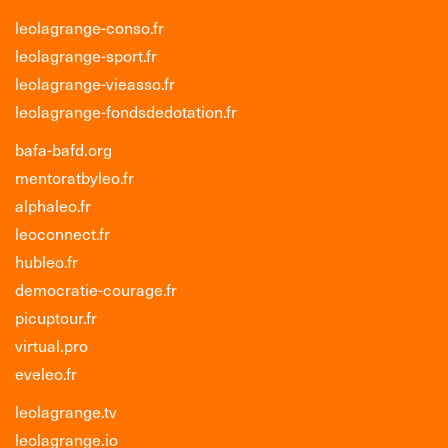
leolagrange-conso.fr
leolagrange-sport.fr
leolagrange-vieasso.fr
leolagrange-fondsdedotation.fr
bafa-bafd.org
mentoratbyleo.fr
alphaleo.fr
leoconnect.fr
hubleo.fr
democratie-courage.fr
picuptour.fr
virtual.pro
eveleo.fr
leolagrange.tv
leolagrange.io