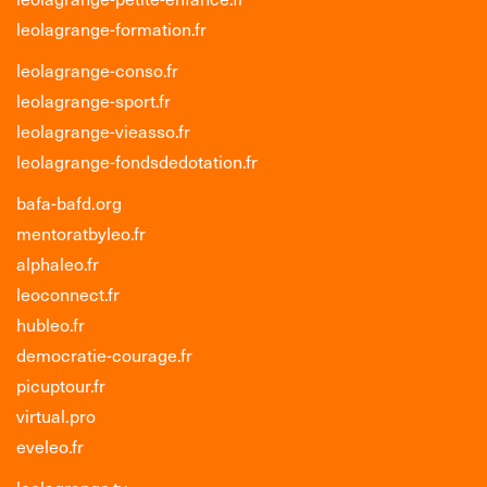
leolagrange-formation.fr
leolagrange-conso.fr
leolagrange-sport.fr
leolagrange-vieasso.fr
leolagrange-fondsdedotation.fr
bafa-bafd.org
mentoratbyleo.fr
alphaleo.fr
leoconnect.fr
hubleo.fr
democratie-courage.fr
picuptour.fr
virtual.pro
eveleo.fr
leolagrange.tv