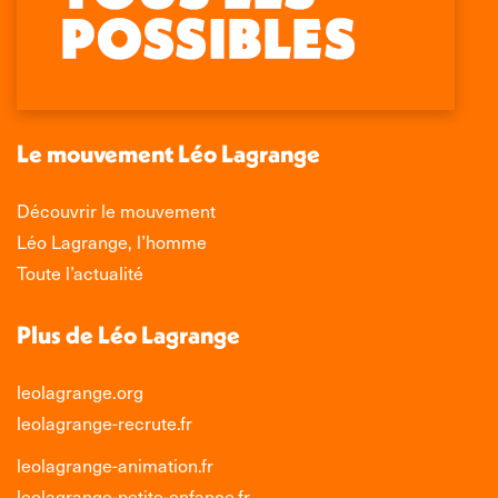
Facebook
X
LinkedIn
Instagram
s'ouvre
s'ouvre
s'ouvre
s'ouvre
dans
dans
dans
dans
une
une
une
une
nouvelle
nouvelle
nouvelle
nouvelle
Le mouvement Léo Lagrange
fenêtre
fenêtre
fenêtre
fenêtre
Découvrir le mouvement
Léo Lagrange, l’homme
Toute l’actualité
Plus de Léo Lagrange
leolagrange.org
leolagrange-recrute.fr
leolagrange-animation.fr
leolagrange-petite-enfance.fr