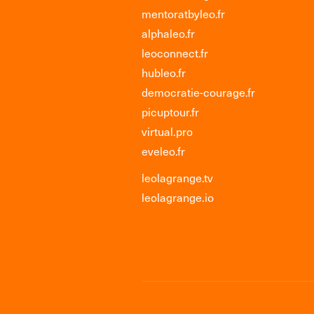
mentoratbyleo.fr
alphaleo.fr
leoconnect.fr
hubleo.fr
democratie-courage.fr
picuptour.fr
virtual.pro
eveleo.fr
leolagrange.tv
leolagrange.io