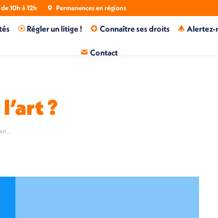
de 10h à 12h
Permanences en régions
tés
Régler un litige !
Connaître ses droits
Alertez-
Contact
l’art ?
’art…