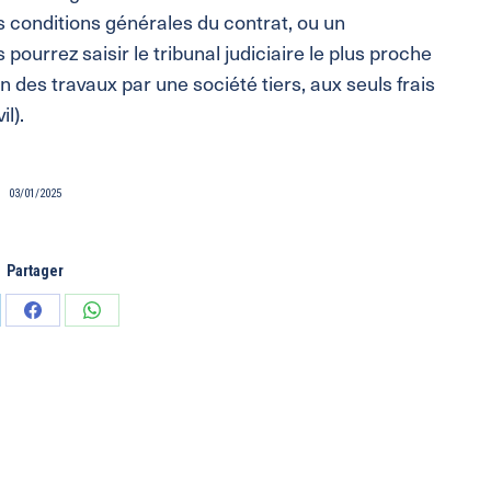
s conditions générales du contrat, ou un
 pourrez saisir le tribunal judiciaire le plus proche
ion des travaux par une société tiers,
aux seuls frais
l).
03/01/2025
Partager
tager
Partager
Partager
sur
sur
edIn
Facebook
WhatsApp