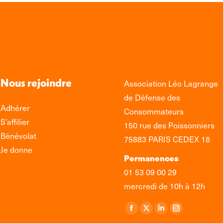
Nous rejoindre
Association Léo Lagrange
de Défense des
Adhérer
Consommateurs
S’affilier
150 rue des Poissonniers
Bénévolat
75883 PARIS CEDEX 18
Je donne
Permanences
01 53 09 00 29
mercredi de 10h à 12h
Retrouvez-nous sur :
La
La
La
La