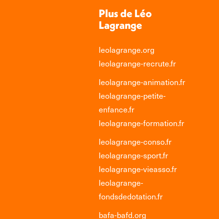
Plus de Léo
Lagrange
leolagrange.org
leolagrange-recrute.fr
leolagrange-animation.fr
leolagrange-petite-
enfance.fr
leolagrange-formation.fr
leolagrange-conso.fr
leolagrange-sport.fr
leolagrange-vieasso.fr
leolagrange-
fondsdedotation.fr
bafa-bafd.org