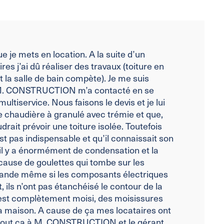
e je mets en location. A la suite d’un
res j’ai dû réaliser des travaux (toiture en
t la salle de bain compète). Je me suis
 M. CONSTRUCTION m’a contacté en se
multiservice.
Nous faisons le devis et je lui
ne chaudière à granulé avec trémie et que,
drait prévoir une toiture isolée. Toutefois
est pas indispensable et qu’il connaissait son
il y a énormément de condensation et la
cause de goulettes qui tombe sur les
mande même si les composants électriques
t, ils n’ont pas étanchéisé le contour de la
 est complètement moisi, des moisissures
a maison. A cause de ça mes locataires ont
é tout ça à M. CONSTRUCTION et le gérant