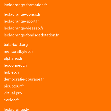
leolagrange-formation.fr
leolagrange-conso.fr
leolagrange-sport.fr
leolagrange-vieasso.fr
leolagrange-fondsdedotation.fr
bafa-bafd.org
mentoratbyleo.fr
alphaleo.fr
leoconnect.fr
hubleo.fr
democratie-courage.fr
picuptour.fr
virtual.pro
eveleo.fr
leolagrange.tv