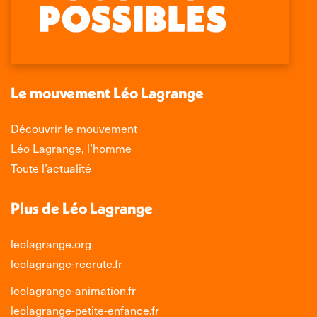
Facebook
X
LinkedIn
Instagram
s'ouvre
s'ouvre
s'ouvre
s'ouvre
dans
dans
dans
dans
une
une
une
une
nouvelle
nouvelle
nouvelle
nouvelle
Le mouvement Léo Lagrange
fenêtre
fenêtre
fenêtre
fenêtre
Découvrir le mouvement
Léo Lagrange, l’homme
Toute l’actualité
Plus de Léo Lagrange
leolagrange.org
leolagrange-recrute.fr
leolagrange-animation.fr
leolagrange-petite-enfance.fr