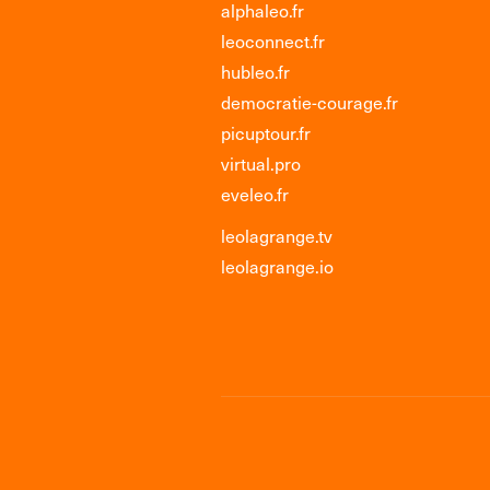
alphaleo.fr
leoconnect.fr
hubleo.fr
democratie-courage.fr
picuptour.fr
virtual.pro
eveleo.fr
leolagrange.tv
leolagrange.io