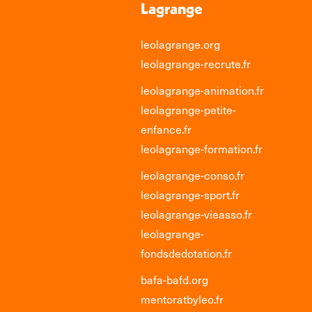
Lagrange
leolagrange.org
leolagrange-recrute.fr
leolagrange-animation.fr
leolagrange-petite-
enfance.fr
leolagrange-formation.fr
leolagrange-conso.fr
leolagrange-sport.fr
leolagrange-vieasso.fr
leolagrange-
fondsdedotation.fr
bafa-bafd.org
mentoratbyleo.fr