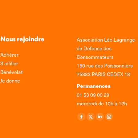
Nous rejoindre
Association Léo Lagrange
de Défense des
Adhérer
Consommateurs
S’affilier
150 rue des Poissonniers
Bénévolat
75883 PARIS CEDEX 18
Je donne
Permanences
01 53 09 00 29
mercredi de 10h à 12h
Retrouvez-nous sur :
La
La
La
La
page
page
page
page
Facebook
X
LinkedIn
Instagram