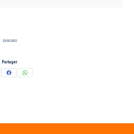
23/05/2022
Partager
tager
Partager
Partager
sur
sur
edIn
Facebook
WhatsApp