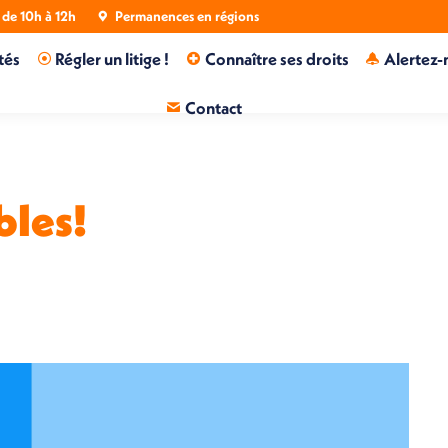
de 10h à 12h
Permanences en régions
tés
Régler un litige !
Connaître ses droits
Alertez-
Contact
bles!