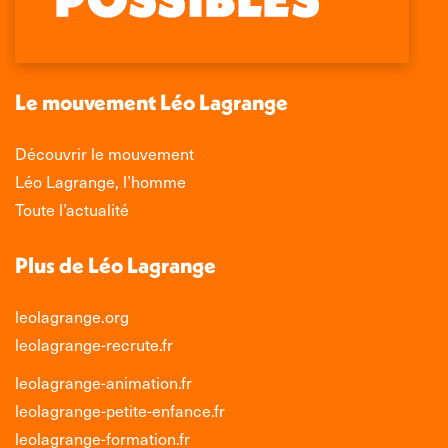
s'ouvre
s'ouvre
s'ouvre
s'ouvre
dans
dans
dans
dans
une
une
une
une
nouvelle
nouvelle
nouvelle
nouvelle
Le mouvement Léo Lagrange
fenêtre
fenêtre
fenêtre
fenêtre
Découvrir le mouvement
Léo Lagrange, l’homme
Toute l’actualité
Plus de Léo Lagrange
leolagrange.org
leolagrange-recrute.fr
leolagrange-animation.fr
leolagrange-petite-enfance.fr
leolagrange-formation.fr