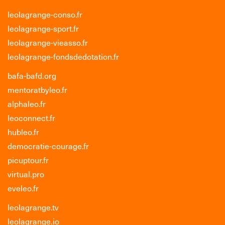
leolagrange-conso.fr
leolagrange-sport.fr
leolagrange-vieasso.fr
leolagrange-fondsdedotation.fr
bafa-bafd.org
mentoratbyleo.fr
alphaleo.fr
leoconnect.fr
hubleo.fr
democratie-courage.fr
picuptour.fr
virtual.pro
eveleo.fr
leolagrange.tv
leolagrange.io