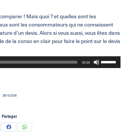
comparer ! Mais quoi ? et quelles sont les
breux sont les consommateurs qui ne connaissent
ure d’un devis. Alors si vous aussi, vous êtes dans
 de la conso en clair pour faire le point sur le devis
Utilisez
00:00
les
flèches
haut/bas
pour
28/10/2024
augmenter
ou
Partager
diminuer
le
tager
Partager
Partager