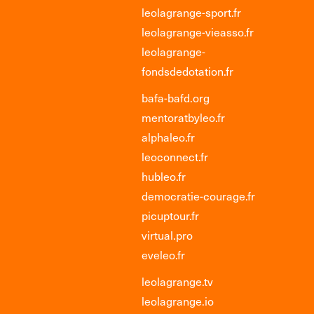
leolagrange-sport.fr
leolagrange-vieasso.fr
leolagrange-
fondsdedotation.fr
bafa-bafd.org
mentoratbyleo.fr
alphaleo.fr
leoconnect.fr
hubleo.fr
democratie-courage.fr
picuptour.fr
virtual.pro
eveleo.fr
leolagrange.tv
leolagrange.io