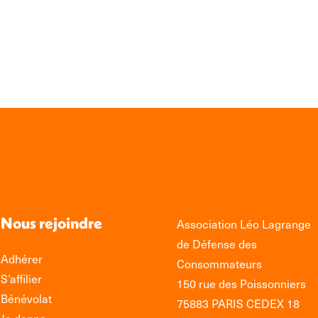
volume.
sur
sur
edIn
Facebook
WhatsApp
Nous rejoindre
Association Léo Lagrange
de Défense des
Adhérer
Consommateurs
S’affilier
150 rue des Poissonniers
Bénévolat
75883 PARIS CEDEX 18