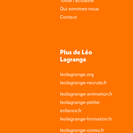
Toute l’actualité
Qui sommes-nous
Contact
Plus de Léo
Lagrange
leolagrange.org
leolagrange-recrute.fr
leolagrange-animation.fr
leolagrange-petite-
enfance.fr
leolagrange-formation.fr
leolagrange-conso.fr