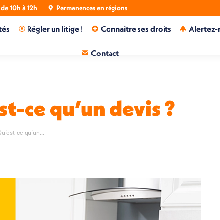
de 10h à 12h
Permanences en régions
tés
Régler un litige !
Connaître ses droits
Alertez-
Contact
st-ce qu’un devis ?
Qu’est-ce qu’un…