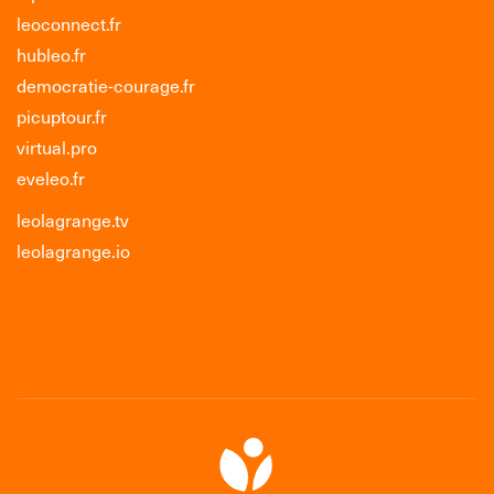
leoconnect.fr
hubleo.fr
democratie-courage.fr
picuptour.fr
virtual.pro
eveleo.fr
leolagrange.tv
leolagrange.io