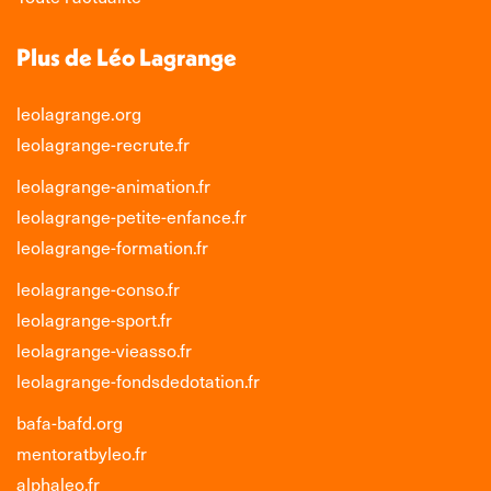
Plus de Léo Lagrange
leolagrange.org
leolagrange-recrute.fr
leolagrange-animation.fr
leolagrange-petite-enfance.fr
leolagrange-formation.fr
leolagrange-conso.fr
leolagrange-sport.fr
leolagrange-vieasso.fr
leolagrange-fondsdedotation.fr
bafa-bafd.org
mentoratbyleo.fr
alphaleo.fr