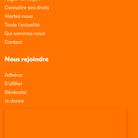
Connaître ses droits
Alertez-nous
Toute l’actualité
Qui sommes-nous
Contact
Nous rejoindre
Adhérer
S’affilier
Bénévolat
Je donne
Association Léo Lagrange de Défense des
Consommateurs
150 rue des Poissonniers