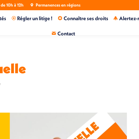
de 10h à 12h
Permanences en régions
tés
Régler un litige !
Connaître ses droits
Alertez-
Contact
uelle
e