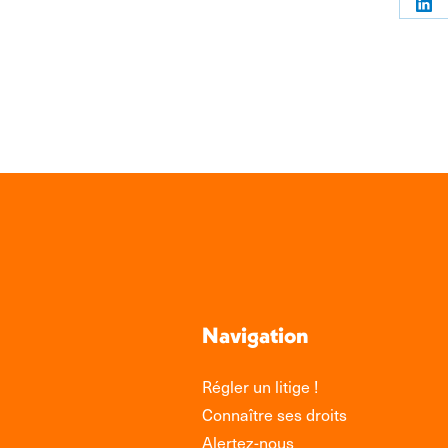
Par
sur
Link
Navigation
Régler un litige !
Connaître ses droits
Alertez-nous