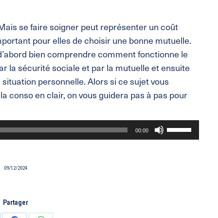
 Mais se faire soigner peut représenter un coût
mportant pour elles de choisir une bonne mutuelle.
ut d’abord bien comprendre comment fonctionne le
la sécurité sociale et par la mutuelle et ensuite
 situation personnelle. Alors si ce sujet vous
la conso en clair, on vous guidera pas à pas pour
Utilisez
00:00
les
flèches
haut/bas
09/12/2024
pour
augmenter
Partager
ou