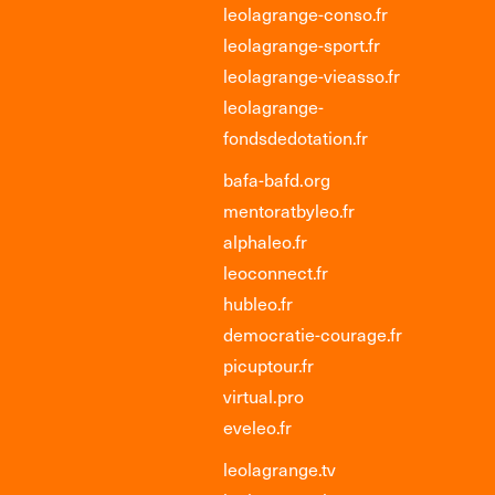
leolagrange-conso.fr
leolagrange-sport.fr
leolagrange-vieasso.fr
leolagrange-
fondsdedotation.fr
bafa-bafd.org
mentoratbyleo.fr
alphaleo.fr
leoconnect.fr
hubleo.fr
democratie-courage.fr
picuptour.fr
virtual.pro
eveleo.fr
leolagrange.tv