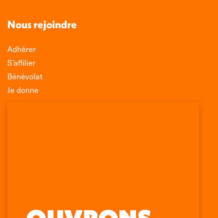
Nous rejoindre
Adhérer
S’affilier
Bénévolat
Je donne
Association Léo Lagrange de Défense des
Consommateurs
150 rue des Poissonniers
75883 PARIS CEDEX 18
Permanences
01 53 09 00 29
mercredi de 10h à 12h