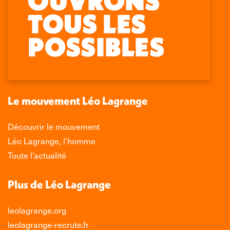
Retrouvez-nous sur :
La
La
La
La
page
page
page
page
Facebook
X
LinkedIn
Instagram
s'ouvre
s'ouvre
s'ouvre
s'ouvre
dans
dans
dans
dans
une
une
une
une
nouvelle
nouvelle
nouvelle
nouvelle
Le mouvement Léo Lagrange
fenêtre
fenêtre
fenêtre
fenêtre
Découvrir le mouvement
Léo Lagrange, l’homme
Toute l’actualité
Plus de Léo Lagrange
leolagrange.org
leolagrange-recrute.fr