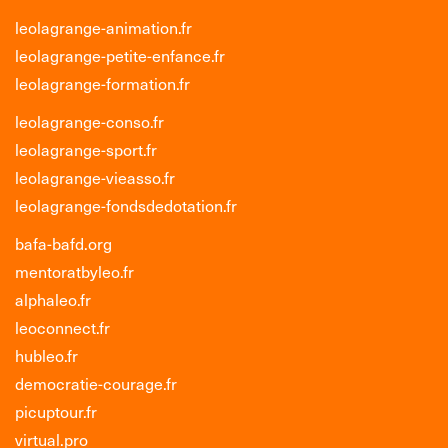
leolagrange-animation.fr
leolagrange-petite-enfance.fr
leolagrange-formation.fr
leolagrange-conso.fr
leolagrange-sport.fr
leolagrange-vieasso.fr
leolagrange-fondsdedotation.fr
bafa-bafd.org
mentoratbyleo.fr
alphaleo.fr
leoconnect.fr
hubleo.fr
democratie-courage.fr
picuptour.fr
virtual.pro