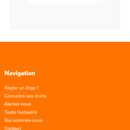
Navigation
Régler un litige !
Connaître ses droits
Alertez-nous
Toute l’actualité
Qui sommes-nous
Contact