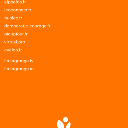
alphaleo.fr
leoconnect.fr
hubleo.fr
democratie-courage.fr
picuptour.fr
virtual.pro
eveleo.fr
leolagrange.tv
leolagrange.io