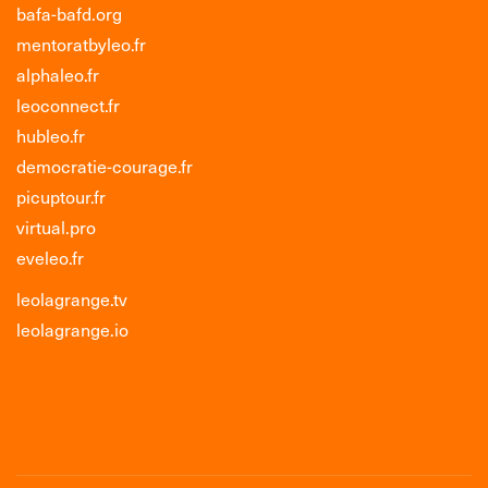
bafa-bafd.org
mentoratbyleo.fr
alphaleo.fr
leoconnect.fr
hubleo.fr
democratie-courage.fr
picuptour.fr
virtual.pro
eveleo.fr
leolagrange.tv
leolagrange.io