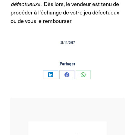
défectueux
« . Dès lors, le vendeur est tenu de
procéder à l’échange de votre jeu défectueux
ou de vous le rembourser.
21/11/2017
Partager
Partager
Partager
Partager
sur
sur
sur
LinkedIn
Facebook
WhatsApp