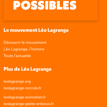
Facebook
X
LinkedIn
Instagram
s'ouvre
s'ouvre
s'ouvre
s'ouvre
dans
dans
dans
dans
une
une
une
une
nouvelle
nouvelle
nouvelle
nouvelle
Le mouvement Léo Lagrange
fenêtre
fenêtre
fenêtre
fenêtre
Découvrir le mouvement
Léo Lagrange, l’homme
Toute l’actualité
Plus de Léo Lagrange
leolagrange.org
leolagrange-recrute.fr
leolagrange-animation.fr
leolagrange-petite-enfance.fr