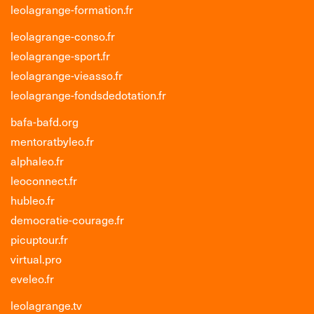
leolagrange-formation.fr
leolagrange-conso.fr
leolagrange-sport.fr
leolagrange-vieasso.fr
leolagrange-fondsdedotation.fr
bafa-bafd.org
mentoratbyleo.fr
alphaleo.fr
leoconnect.fr
hubleo.fr
democratie-courage.fr
picuptour.fr
virtual.pro
eveleo.fr
leolagrange.tv