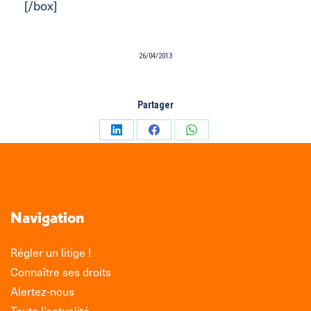
[/box]
26/04/2013
Partager
Partager
Partager
Partager
sur
sur
sur
LinkedIn
Facebook
WhatsApp
Navigation
Régler un litige !
Connaître ses droits
Alertez-nous
Toute l’actualité