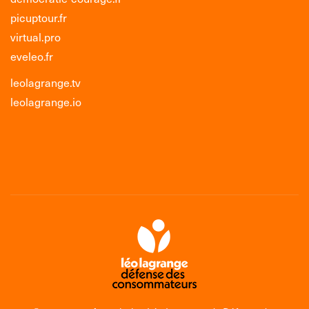
picuptour.fr
virtual.pro
eveleo.fr
leolagrange.tv
leolagrange.io