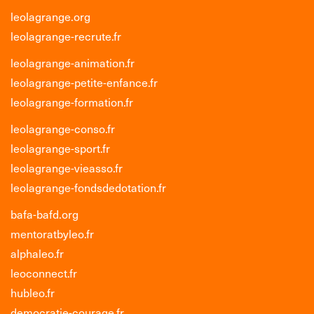
leolagrange.org
leolagrange-recrute.fr
leolagrange-animation.fr
leolagrange-petite-enfance.fr
leolagrange-formation.fr
leolagrange-conso.fr
leolagrange-sport.fr
leolagrange-vieasso.fr
leolagrange-fondsdedotation.fr
bafa-bafd.org
mentoratbyleo.fr
alphaleo.fr
leoconnect.fr
hubleo.fr
democratie-courage.fr