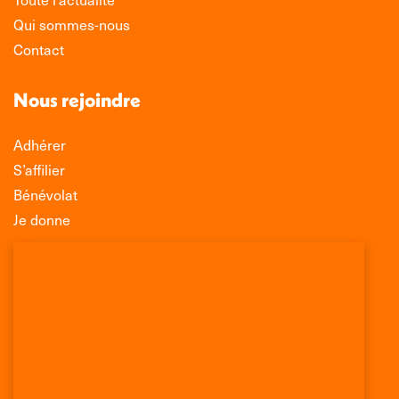
Qui sommes-nous
Contact
Nous rejoindre
Adhérer
S’affilier
Bénévolat
Je donne
Association Léo Lagrange de Défense des
Consommateurs
150 rue des Poissonniers
75883 PARIS CEDEX 18
Permanences