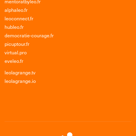
mentoratbyleo.fr
alphaleo.fr
leoconnect.fr
hubleo.fr
democratie-courage.fr
picuptour.fr
virtual.pro
eveleo.fr
leolagrange.tv
leolagrange.io